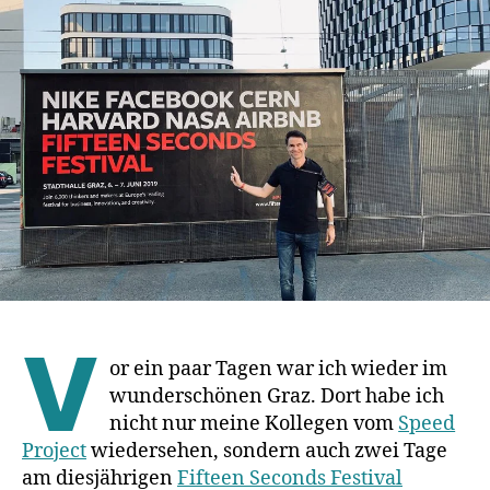
am
Fifteen
Seconds
Festival
2019
(nicht)
gelernt
habe
V
or ein paar Tagen war ich wieder im
wunderschönen Graz. Dort habe ich
nicht nur meine Kollegen vom
Speed
Project
wiedersehen, sondern auch zwei Tage
am diesjährigen
Fifteen Seconds Festival