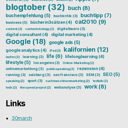
blogtober
(32)
buch
(8)
buchtipp
(7)
buchempfehlung
(5)
buchkritik
(3)
cal2010
(9)
bücherin3sätzen
(4)
business
(3)
digitalbuero
(3)
content
(2)
contentstrategy
(2)
digital consultant
(4)
digital marketing
(4)
Google
(18)
google ads
(5)
kalifornien
(12)
google analytics
(4)
iPad
(2)
life
(6)
lifelonglearning
(4)
learning
(3)
laufen
(2)
lifestyle
(5)
los angeles
(3)
Online-Marketing
(2)
rezension
(4)
onlinemarketinng
(3)
publicspeaking
(2)
SEO
(5)
running
(3)
salzburg
(3)
san francisco
(3)
SEM
(3)
sport
(3)
speaking
(2)
suchmaschinenmarketing
(2)
tedtalk
(2)
work
(8)
webanalyse
(3)
tedx
(2)
the speed project
(2)
Links
30march