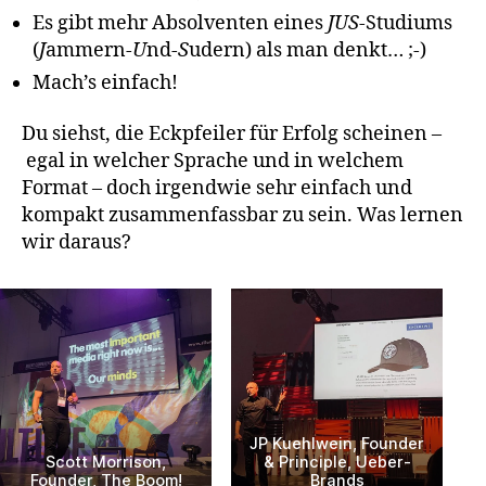
Es gibt mehr Absolventen eines
JUS
-Studiums
(
J
ammern-
U
nd-
S
udern) als man denkt… ;-)
Mach’s einfach!
Du siehst, die Eckpfeiler für Erfolg scheinen –
egal in welcher Sprache und in welchem
Format – doch irgendwie sehr einfach und
kompakt zusammenfassbar zu sein. Was lernen
wir daraus?
JP Kuehlwein, Founder
Scott Morrison,
& Principle, Ueber-
Founder, The Boom!
Brands