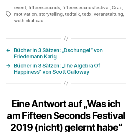
event
,
fifteenseconds
,
fifteensecondsfestival
,
Graz
,
motivation
,
storytelling
,
tedtalk
,
tedx
,
veranstaltung
,
Schlagwörter
wethinkahead
←
Bücher in 3 Sätzen: „Dschungel“ von
Friedemann Karig
→
Bücher in 3 Sätzen: „The Algebra Of
Happiness“ von Scott Galloway
Eine Antwort auf „Was ich
am Fifteen Seconds Festival
2019 (nicht) gelernt habe“