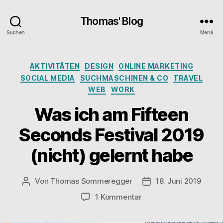
Thomas' Blog
Suchen
Menü
Kategorien
AKTIVITÄTEN
DESIGN
ONLINE MARKETING
SOCIAL MEDIA
SUCHMASCHINEN & CO
TRAVEL
WEB
WORK
Was ich am Fifteen
Seconds Festival 2019
(nicht) gelernt habe
Von
Thomas Sommeregger
18. Juni 2019
Beitragsautor
Veröffentlichungsda
zu
1 Kommentar
Was
ich