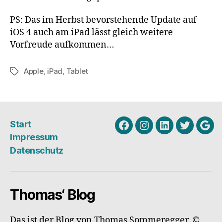
PS: Das im Herbst bevorstehende Update auf
iOS 4 auch am iPad lässt gleich weitere
Vorfreude aufkommen…
Apple
,
iPad
,
Tablet
Schlagwörter
Start
Facebook
Instagram
Linkedin
Twitter
Goo
Impressum
My
Datenschutz
Busi
Thomas‘ Blog
Das ist der Blog von Thomas Sommeregger. ©