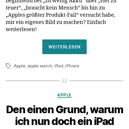
beginnend bei „zu wenig Akku“ über „viel zu
teuer“, „braucht kein Mensch“ bis hin zu
„Apples größter Produkt-Fail“ versucht habe,
mir ein eigenes Bild zu machen? Einfach
weiterlesen!
„7
WEITERLESEN
Tage
Apple
Apple
,
apple watch
,
iPad
,
iPhone
Watch
Schlagwörter
–
Mein
Fazit“
Kategorien
APPLE
Den einen Grund, warum
ich nun doch ein iPad