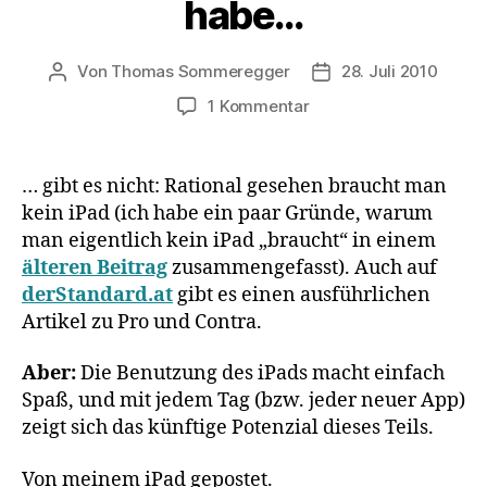
habe…
Von
Thomas Sommeregger
28. Juli 2010
Beitragsautor
Veröffentlichungsda
zu
1 Kommentar
Den
einen
Grund,
… gibt es nicht: Rational gesehen braucht man
warum
kein iPad (ich habe ein paar Gründe, warum
ich
man eigentlich kein iPad „braucht“ in einem
nun
älteren Beitrag
zusammengefasst). Auch auf
doch
derStandard.at
gibt es einen ausführlichen
ein
Artikel zu Pro und Contra.
iPad
habe…
Aber:
Die Benutzung des iPads macht einfach
Spaß, und mit jedem Tag (bzw. jeder neuer App)
zeigt sich das künftige Potenzial dieses Teils.
Von meinem iPad gepostet.