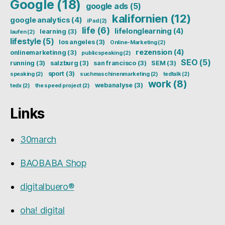
Google
(18)
google ads
(5)
kalifornien
(12)
google analytics
(4)
iPad
(2)
life
(6)
lifelonglearning
(4)
learning
(3)
laufen
(2)
lifestyle
(5)
los angeles
(3)
Online-Marketing
(2)
rezension
(4)
onlinemarketinng
(3)
publicspeaking
(2)
SEO
(5)
running
(3)
salzburg
(3)
san francisco
(3)
SEM
(3)
sport
(3)
speaking
(2)
suchmaschinenmarketing
(2)
tedtalk
(2)
work
(8)
webanalyse
(3)
tedx
(2)
the speed project
(2)
Links
30march
BAOBABA Shop
digitalbuero®
oha! digital