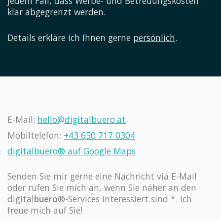
jedem Fall, dass Werbe- und Betreuungskosten
klar abgegrenzt werden.
Details erkläre ich Ihnen gerne
persönlich
.
E-Mail:
hello@digitalbuero.at
Mobiltelefon:
+43 650 717 0304
digitalbuero® auf Google Maps
Senden Sie mir gerne eine Nachricht via E-Mail
oder rufen Sie mich an, wenn Sie näher an den
digital
buero
®-Services interessiert sind *. Ich
freue mich auf Sie!