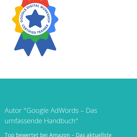
Autor "Google AdWords – Das
umfassende Handbuch"
Top bewertet bei Amazon – Das aktuellste