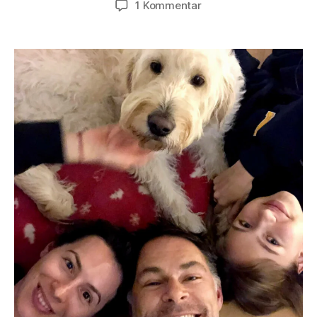
zu
1 Kommentar
Bücher
in
3
Sätzen:
„The
Happiness
Track“
von
Emma
Seppälä