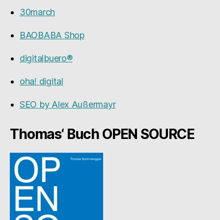
30march
BAOBABA Shop
digitalbuero®
oha! digital
SEO by Alex Außermayr
×
Thomas‘ Buch OPEN SOURCE
Kennst du mein Buch?