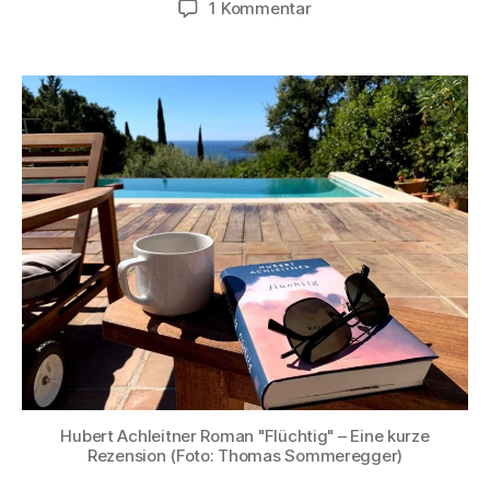
zu
1 Kommentar
Bücher
in
3
Sätzen:
„Flüchtig“
von
Hubert
Achleitner
Hubert Achleitner Roman "Flüchtig" – Eine kurze
Rezension (Foto: Thomas Sommeregger)