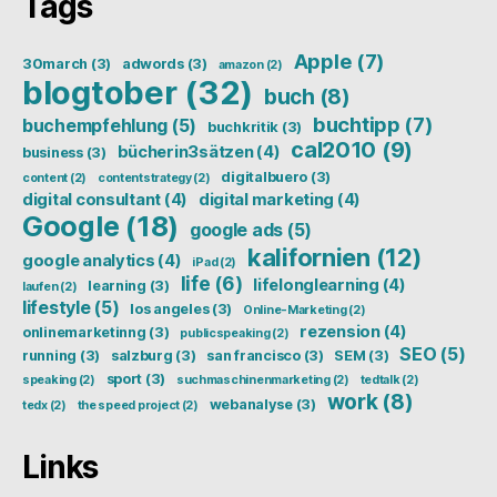
Tags
Apple
(7)
30march
(3)
adwords
(3)
amazon
(2)
blogtober
(32)
buch
(8)
buchtipp
(7)
buchempfehlung
(5)
buchkritik
(3)
cal2010
(9)
bücherin3sätzen
(4)
business
(3)
digitalbuero
(3)
content
(2)
contentstrategy
(2)
digital consultant
(4)
digital marketing
(4)
Google
(18)
google ads
(5)
kalifornien
(12)
google analytics
(4)
iPad
(2)
life
(6)
lifelonglearning
(4)
learning
(3)
laufen
(2)
lifestyle
(5)
los angeles
(3)
Online-Marketing
(2)
rezension
(4)
onlinemarketinng
(3)
publicspeaking
(2)
SEO
(5)
running
(3)
salzburg
(3)
san francisco
(3)
SEM
(3)
sport
(3)
speaking
(2)
suchmaschinenmarketing
(2)
tedtalk
(2)
work
(8)
webanalyse
(3)
tedx
(2)
the speed project
(2)
Links