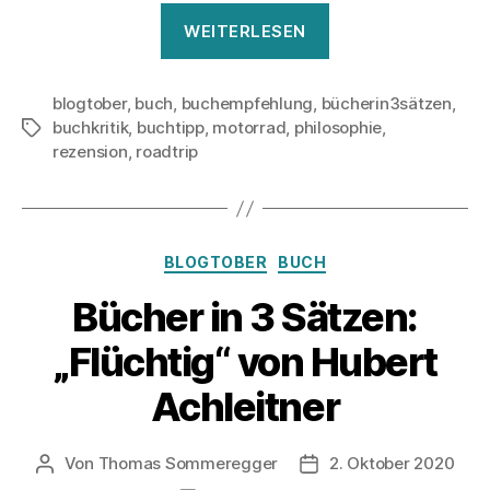
„Bücher
WEITERLESEN
in
3
blogtober
,
buch
,
buchempfehlung
,
bücherin3sätzen
Sätzen:
,
buchkritik
,
buchtipp
,
motorrad
,
philosophie
,
Schlagwörter
Zen
rezension
,
roadtrip
und
die
Kunst,
ein
Kategorien
BLOGTOBER
BUCH
Motorrad
Bücher in 3 Sätzen:
zu
warten“
„Flüchtig“ von Hubert
Achleitner
Von
Thomas Sommeregger
2. Oktober 2020
Beitragsautor
Veröffentlichungsdat