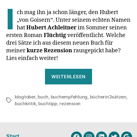
I
ch mag ihn ja schon länger, den Hubert
„von Goisern“. Unter seinem echten Namen
hat
Hubert Achleitner
im Sommer seinen
ersten Roman
Flüchtig
veröffentlicht. Welche
drei Sätze ich aus diesem neuen Buch für
meiner
kurze Rezension
rausgepickt habe?
Lies einfach weiter!
„Bücher
WEITERLESEN
in
3
blogtober
,
buch
,
buchempfehlung
,
bücherin3sätzen
Sätzen:
,
Schlagwörter
buchkritik
,
buchtipp
,
rezension
„Flüchtig“
von
Hubert
Achleitner“
Start