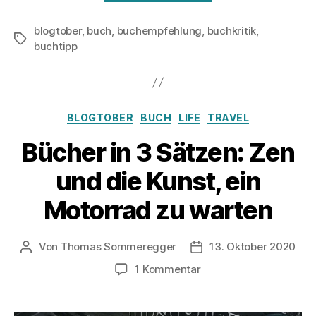
3
blogtober
,
buch
,
buchempfehlung
,
buchkritik
Sätzen:
,
Schlagwörter
buchtipp
„The
Happiness
Track“
von
Kategorien
BLOGTOBER
BUCH
LIFE
TRAVEL
Emma
Bücher in 3 Sätzen: Zen
Seppälä“
und die Kunst, ein
Motorrad zu warten
Von
Thomas Sommeregger
13. Oktober 2020
Beitragsautor
Veröffentlichungsdatu
zu
1 Kommentar
Bücher
in
3