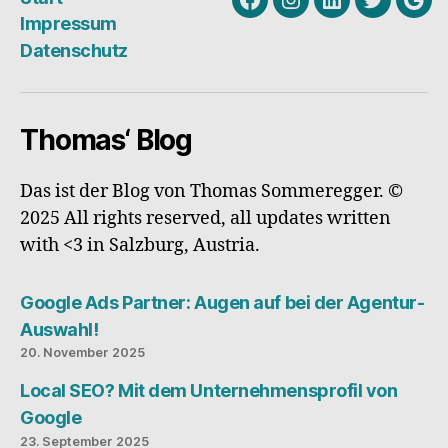
Facebook
Instagram
Linkedin
Twitter
Goo
Impressum
My
Datenschutz
Busi
Thomas‘ Blog
Das ist der Blog von Thomas Sommeregger. ©
2025 All rights reserved, all updates written
with <3 in Salzburg, Austria.
Google Ads Partner: Augen auf bei der Agentur-
Auswahl!
20. November 2025
Local SEO? Mit dem Unternehmensprofil von
Google
23. September 2025