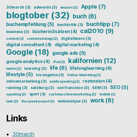
Apple
(7)
30march
(3)
adwords
(3)
amazon
(2)
blogtober
(32)
buch
(8)
buchtipp
(7)
buchempfehlung
(5)
buchkritik
(3)
cal2010
(9)
bücherin3sätzen
(4)
business
(3)
digitalbuero
(3)
content
(2)
contentstrategy
(2)
digital consultant
(4)
digital marketing
(4)
Google
(18)
google ads
(5)
kalifornien
(12)
google analytics
(4)
iPad
(2)
life
(6)
lifelonglearning
(4)
learning
(3)
laufen
(2)
lifestyle
(5)
los angeles
(3)
Online-Marketing
(2)
rezension
(4)
onlinemarketinng
(3)
publicspeaking
(2)
SEO
(5)
running
(3)
salzburg
(3)
san francisco
(3)
SEM
(3)
sport
(3)
speaking
(2)
suchmaschinenmarketing
(2)
tedtalk
(2)
work
(8)
webanalyse
(3)
tedx
(2)
the speed project
(2)
Links
30march