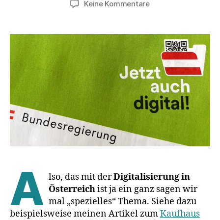
zu
Keine Kommentare
Digitalisierung
in
Österreich,
das
nächste
Kapitel
#FAIL
A
lso, das mit der
Digitalisierung in
Österreich
ist ja ein ganz sagen wir
mal „spezielles“ Thema. Siehe dazu
beispielsweise meinen Artikel zum
Kaufhaus