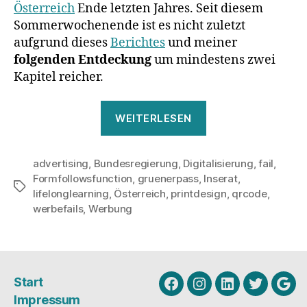
Österreich
Ende letzten Jahres. Seit diesem
Sommerwochenende ist es nicht zuletzt
aufgrund dieses
Berichtes
und meiner
folgenden Entdeckung
um mindestens zwei
Kapitel reicher.
„Digitalisierung
WEITERLESEN
in
Österreich,
advertising
,
Bundesregierung
,
Digitalisierung
das
,
fail
,
Formfollowsfunction
,
gruenerpass
,
Inserat
,
nächste
Schlagwörter
lifelonglearning
,
Österreich
,
printdesign
,
qrcode
,
Kapitel
werbefails
,
Werbung
#FAIL“
Start
Facebook
Instagram
Linkedin
Twitter
Goo
Impressum