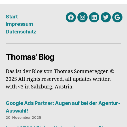
Urlaub:
Warum
Start
ich
Facebook
Instagram
Linkedin
Twitter
Goo
Impressum
mich
My
Datenschutz
schon
Busi
wieder
auf
Thomas‘ Blog
Airbnb
freue“
Das ist der Blog von Thomas Sommeregger. ©
2025 All rights reserved, all updates written
with <3 in Salzburg, Austria.
Google Ads Partner: Augen auf bei der Agentur-
Auswahl!
20. November 2025