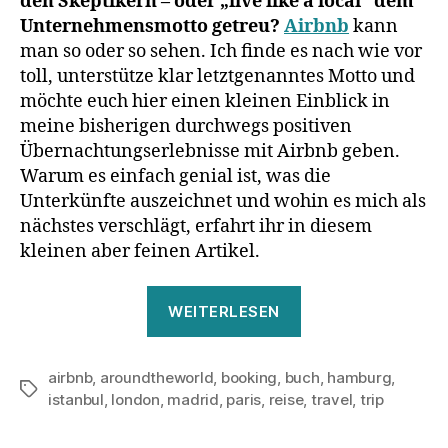
den Skeptikern – oder „live like a local“ dem
Unternehmensmotto getreu?
Airbnb
kann
man so oder so sehen. Ich finde es nach wie vor
toll, unterstütze klar letztgenanntes Motto und
möchte euch hier einen kleinen Einblick in
meine bisherigen durchwegs positiven
Übernachtungserlebnisse mit Airbnb geben.
Warum es einfach genial ist, was die
Unterkünfte auszeichnet und wohin es mich als
nächstes verschlägt, erfahrt ihr in diesem
kleinen aber feinen Artikel.
„Nach
WEITERLESEN
dem
Urlaub
airbnb
,
aroundtheworld
,
booking
,
buch
ist
,
hamburg
,
Schlagwörter
istanbul
,
london
,
madrid
,
paris
,
reise
,
travel
,
trip
vor
dem