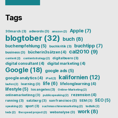
Tags
Apple
(7)
30march
(3)
adwords
(3)
amazon
(2)
blogtober
(32)
buch
(8)
buchtipp
(7)
buchempfehlung
(5)
buchkritik
(3)
cal2010
(9)
bücherin3sätzen
(4)
business
(3)
digitalbuero
(3)
content
(2)
contentstrategy
(2)
digital consultant
(4)
digital marketing
(4)
Google
(18)
google ads
(5)
kalifornien
(12)
google analytics
(4)
iPad
(2)
life
(6)
lifelonglearning
(4)
learning
(3)
laufen
(2)
lifestyle
(5)
los angeles
(3)
Online-Marketing
(2)
rezension
(4)
onlinemarketinng
(3)
publicspeaking
(2)
SEO
(5)
running
(3)
salzburg
(3)
san francisco
(3)
SEM
(3)
sport
(3)
speaking
(2)
suchmaschinenmarketing
(2)
tedtalk
(2)
work
(8)
webanalyse
(3)
tedx
(2)
the speed project
(2)