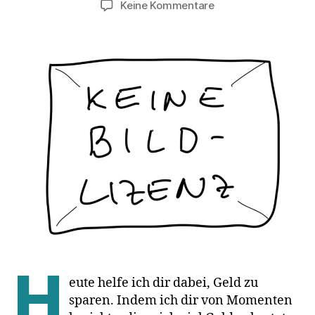
zu
Keine Kommentare
Lizenzkosten
oder
Lehrgeld:
Was
bezahlst
du
für
Bildrechte?
H
eute helfe ich dir dabei, Geld zu
sparen. Indem ich dir von Momenten