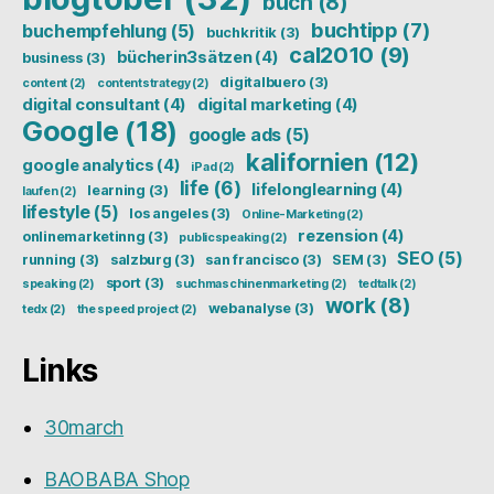
buch
(8)
buchtipp
(7)
buchempfehlung
(5)
buchkritik
(3)
cal2010
(9)
bücherin3sätzen
(4)
business
(3)
digitalbuero
(3)
content
(2)
contentstrategy
(2)
digital consultant
(4)
digital marketing
(4)
Google
(18)
google ads
(5)
kalifornien
(12)
google analytics
(4)
iPad
(2)
life
(6)
lifelonglearning
(4)
learning
(3)
laufen
(2)
lifestyle
(5)
los angeles
(3)
Online-Marketing
(2)
rezension
(4)
onlinemarketinng
(3)
publicspeaking
(2)
SEO
(5)
running
(3)
salzburg
(3)
san francisco
(3)
SEM
(3)
sport
(3)
speaking
(2)
suchmaschinenmarketing
(2)
tedtalk
(2)
work
(8)
webanalyse
(3)
tedx
(2)
the speed project
(2)
Links
30march
BAOBABA Shop