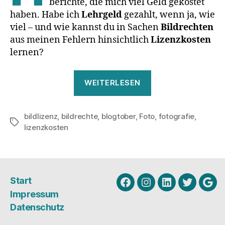
berichte, die mich viel Geld gekostet
haben. Habe ich
Lehrgeld
gezahlt, wenn ja, wie
viel – und wie kannst du in Sachen
Bildrechten
aus meinen Fehlern hinsichtlich
Lizenzkosten
lernen?
„Lizenzkosten
WEITERLESEN
oder
Lehrgeld:
bildlizenz
,
bildrechte
,
blogtober
,
Foto
Was
,
fotografie
,
Schlagwörter
lizenzkosten
bezahlst
du
für
Bildrechte?“
Start
Facebook
Instagram
Linkedin
Twitter
Goo
Impressum
My
Datenschutz
Busi