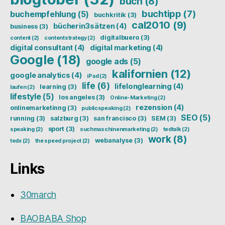
buch
(8)
buchtipp
(7)
buchempfehlung
(5)
buchkritik
(3)
cal2010
(9)
bücherin3sätzen
(4)
business
(3)
digitalbuero
(3)
content
(2)
contentstrategy
(2)
digital consultant
(4)
digital marketing
(4)
Google
(18)
google ads
(5)
kalifornien
(12)
google analytics
(4)
iPad
(2)
life
(6)
lifelonglearning
(4)
learning
(3)
laufen
(2)
lifestyle
(5)
los angeles
(3)
Online-Marketing
(2)
rezension
(4)
onlinemarketinng
(3)
publicspeaking
(2)
SEO
(5)
running
(3)
salzburg
(3)
san francisco
(3)
SEM
(3)
sport
(3)
speaking
(2)
suchmaschinenmarketing
(2)
tedtalk
(2)
work
(8)
webanalyse
(3)
tedx
(2)
the speed project
(2)
Links
30march
BAOBABA Shop