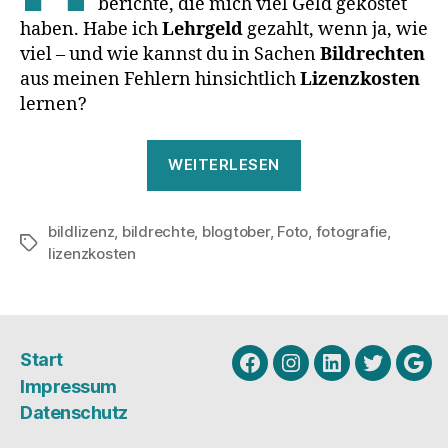
berichte, die mich viel Geld gekostet
haben. Habe ich
Lehrgeld
gezahlt, wenn ja, wie
viel – und wie kannst du in Sachen
Bildrechten
aus meinen Fehlern hinsichtlich
Lizenzkosten
lernen?
„Lizenzkosten
WEITERLESEN
oder
Lehrgeld:
bildlizenz
,
bildrechte
,
blogtober
,
Foto
Was
,
fotografie
,
Schlagwörter
lizenzkosten
bezahlst
du
für
Bildrechte?“
Start
Facebook
Instagram
Linkedin
Twitter
Goo
Impressum
My
Datenschutz
Busi