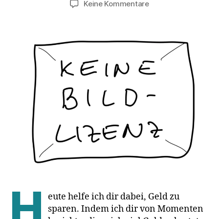
zu
Keine Kommentare
Lizenzkosten
oder
Lehrgeld:
Was
bezahlst
du
für
Bildrechte?
H
eute helfe ich dir dabei, Geld zu
sparen. Indem ich dir von Momenten