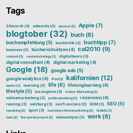
Tags
Apple
(7)
30march
(3)
adwords
(3)
amazon
(2)
blogtober
(32)
buch
(8)
buchtipp
(7)
buchempfehlung
(5)
buchkritik
(3)
cal2010
(9)
bücherin3sätzen
(4)
business
(3)
digitalbuero
(3)
content
(2)
contentstrategy
(2)
digital consultant
(4)
digital marketing
(4)
Google
(18)
google ads
(5)
kalifornien
(12)
google analytics
(4)
iPad
(2)
life
(6)
lifelonglearning
(4)
learning
(3)
laufen
(2)
lifestyle
(5)
los angeles
(3)
Online-Marketing
(2)
rezension
(4)
onlinemarketinng
(3)
publicspeaking
(2)
SEO
(5)
running
(3)
salzburg
(3)
san francisco
(3)
SEM
(3)
sport
(3)
speaking
(2)
suchmaschinenmarketing
(2)
tedtalk
(2)
work
(8)
webanalyse
(3)
tedx
(2)
the speed project
(2)