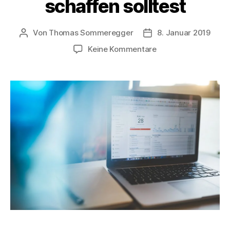
schaffen solltest
Von
Thomas Sommeregger
8. Januar 2019
Beitragsautor
Veröffentlichungsdat
zu
Keine Kommentare
Fünf
Online
Marketing
Irrtümer,
die
du
2019
endlich
aus
der
Welt
schaffen
solltest