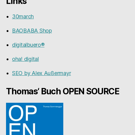
Links
30march
BAOBABA Shop
digitalbuero®
oha! digital
SEO by Alex Außermayr
Thomas‘ Buch OPEN SOURCE