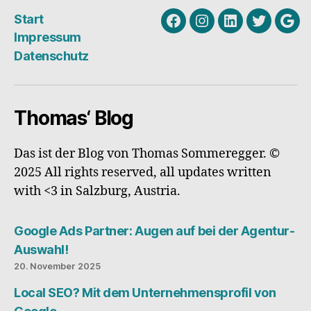
aus
Start
der
Facebook
Instagram
Linkedin
Twitter
Goo
Impressum
Welt
My
Datenschutz
schaffen
Busi
solltest“
Thomas‘ Blog
Das ist der Blog von Thomas Sommeregger. ©
2025 All rights reserved, all updates written
with <3 in Salzburg, Austria.
Google Ads Partner: Augen auf bei der Agentur-
Auswahl!
20. November 2025
Local SEO? Mit dem Unternehmensprofil von