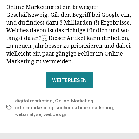
Online Marketing ist ein bewegter
Geschäftszweig. Gib den Begriff bei Google ein,
und du findest dazu 3 Milliarden (!) Ergebnisse.
Welches davon ist das richtige für dich und wo
fängst du an? Dieser Artikel kann dir helfen,
im neuen Jahr besser zu priorisieren und dabei
vielleicht ein paar gängige Fehler im Online
Marketing zu vermeiden.
„Fünf
WEITERLESEN
Online
Marketing
digital marketing
,
Online-Marketing
Irrtümer,
,
onlinemarketinng
,
suchmaschinenmarketing
,
Schlagwörter
die
webanalyse
,
webdesign
du
2019
endlich