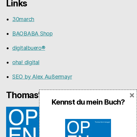
Links
30march
BAOBABA Shop
digitalbuero®
oha! digital
SEO by Alex Außermayr
×
Thomas‘ Buch OPEN SOURCE
Kennst du mein Buch?