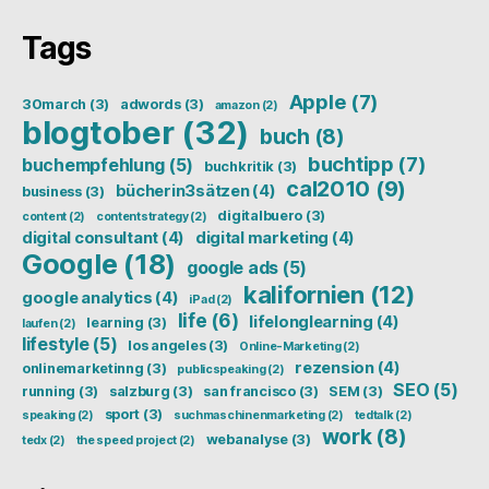
Tags
Apple
(7)
30march
(3)
adwords
(3)
amazon
(2)
blogtober
(32)
buch
(8)
buchtipp
(7)
buchempfehlung
(5)
buchkritik
(3)
cal2010
(9)
bücherin3sätzen
(4)
business
(3)
digitalbuero
(3)
content
(2)
contentstrategy
(2)
digital consultant
(4)
digital marketing
(4)
Google
(18)
google ads
(5)
kalifornien
(12)
google analytics
(4)
iPad
(2)
life
(6)
lifelonglearning
(4)
learning
(3)
laufen
(2)
lifestyle
(5)
los angeles
(3)
Online-Marketing
(2)
rezension
(4)
onlinemarketinng
(3)
publicspeaking
(2)
SEO
(5)
running
(3)
salzburg
(3)
san francisco
(3)
SEM
(3)
sport
(3)
speaking
(2)
suchmaschinenmarketing
(2)
tedtalk
(2)
work
(8)
webanalyse
(3)
tedx
(2)
the speed project
(2)