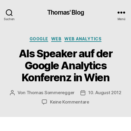
Thomas' Blog
Suchen
Menü
Kategorien
GOOGLE
WEB
WEB ANALYTICS
Als Speaker auf der
Google Analytics
Konferenz in Wien
Von
Thomas Sommeregger
10. August 2012
Beitragsautor
Veröffentlichungsdat
zu
Keine Kommentare
Als
Speaker
auf
der