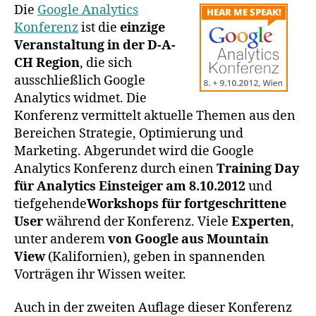
Google
Die
Google Analytics
Analytics
Konferenz
ist die
einzige
Konferenz
Veranstaltung in der D-A-
in
CH Region
, die sich
Wien
ausschließlich Google
Analytics widmet. Die
Konferenz vermittelt aktuelle Themen aus den
Bereichen Strategie, Optimierung und
Marketing. Abgerundet wird die Google
Analytics Konferenz durch einen
Training Day
für Analytics Einsteiger am 8.10.2012
und
tiefgehende
Workshops für fortgeschrittene
User
während der Konferenz. Viele
Experten
,
unter anderem
von Google aus Mountain
View
(Kalifornien), geben in spannenden
Vorträgen ihr Wissen weiter.
Auch in der zweiten Auflage dieser Konferenz