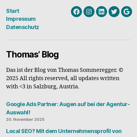
Start
Facebook
Instagram
Linkedin
Twitter
Goo
Impressum
My
Datenschutz
Busi
Thomas‘ Blog
Das ist der Blog von Thomas Sommeregger. ©
2025 All rights reserved, all updates written
with <3 in Salzburg, Austria.
Google Ads Partner: Augen auf bei der Agentur-
Auswahl!
20. November 2025
Local SEO? Mit dem Unternehmensprofil von