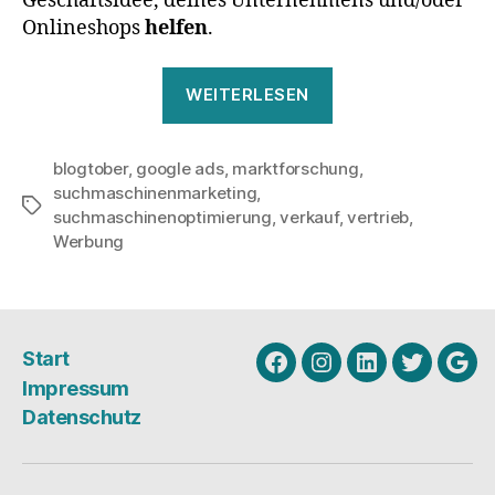
Geschäftsidee, deines Unternehmens und/oder
Onlineshops
helfen
.
„Wofür
WEITERLESEN
nutzt
du
blogtober
,
google ads
,
marktforschung
Google
,
suchmaschinenmarketing
,
Ads?“
Schlagwörter
suchmaschinenoptimierung
,
verkauf
,
vertrieb
,
Werbung
Start
Facebook
Instagram
Linkedin
Twitter
Goo
Impressum
My
Datenschutz
Busi