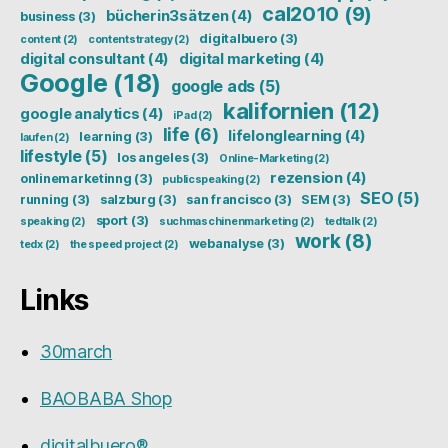
cal2010
(9)
bücherin3sätzen
(4)
business
(3)
digitalbuero
(3)
content
(2)
contentstrategy
(2)
digital consultant
(4)
digital marketing
(4)
Google
(18)
google ads
(5)
kalifornien
(12)
google analytics
(4)
iPad
(2)
life
(6)
lifelonglearning
(4)
learning
(3)
laufen
(2)
lifestyle
(5)
los angeles
(3)
Online-Marketing
(2)
rezension
(4)
onlinemarketinng
(3)
publicspeaking
(2)
SEO
(5)
running
(3)
salzburg
(3)
san francisco
(3)
SEM
(3)
sport
(3)
speaking
(2)
suchmaschinenmarketing
(2)
tedtalk
(2)
work
(8)
webanalyse
(3)
tedx
(2)
the speed project
(2)
Links
30march
BAOBABA Shop
digitalbuero®