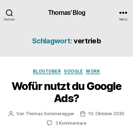
Thomas' Blog
Suchen
Menü
Schlagwort:
vertrieb
Kategorien
BLOGTOBER
GOOGLE
WORK
Wofür nutzt du Google
Ads?
Von
Thomas Sommeregger
10. Oktober 2020
Beitragsautor
Veröffentlichungsdatu
zu
3 Kommentare
Wofür