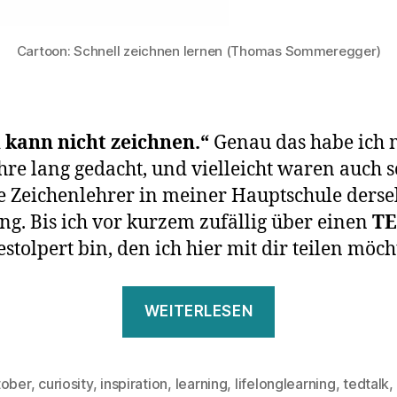
Cartoon: Schnell zeichnen lernen (Thomas Sommeregger)
 kann nicht zeichnen.“
Genau das habe ich 
hre lang gedacht, und vielleicht waren auch 
e Zeichenlehrer in meiner Hauptschule derse
g. Bis ich vor kurzem zufällig über einen
T
stolpert bin, den ich hier mit dir teilen möch
„Das
WEITERLESEN
kann
ich
nicht“
tober
,
curiosity
,
inspiration
,
learning
,
lifelonglearning
,
tedtalk
,
rter