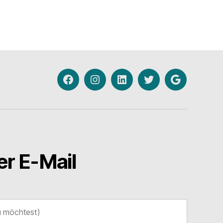
Facebook
Instagram
Linkedin
Twitter
Google
My
Business
r E-Mail