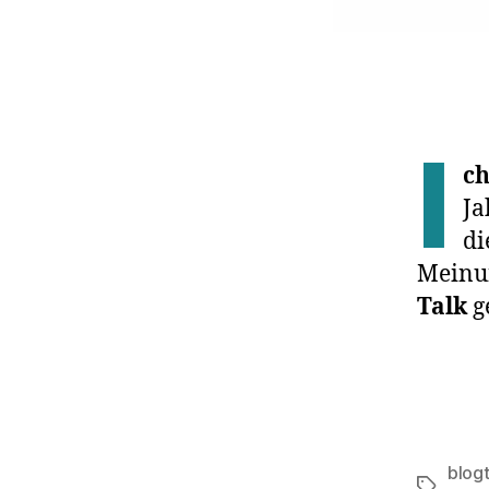
I
ch
Ja
di
Meinun
Talk
ge
blog
Schlagwö