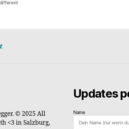
different
z
Updates pe
Name
gger. © 2025 All
ith <3 in Salzburg,