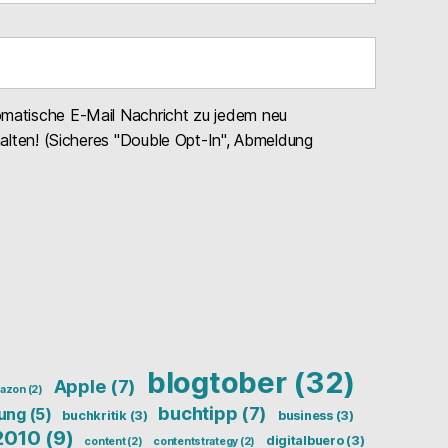
omatische E-Mail Nachricht zu jedem neu
halten! (Sicheres "Double Opt-In", Abmeldung
blogtober
(32)
Apple
(7)
azon
(2)
buchtipp
(7)
ung
(5)
buchkritik
(3)
business
(3)
2010
(9)
digitalbuero
(3)
content
(2)
contentstrategy
(2)