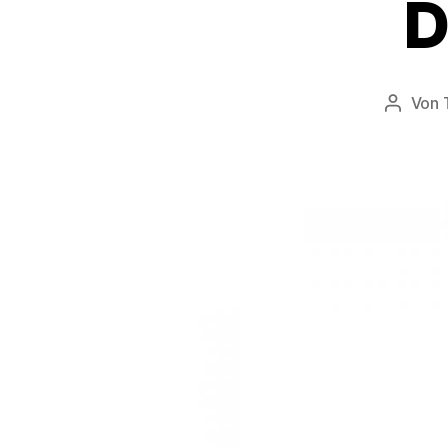
D
Von
Beitrag