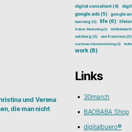
digital consultant
(4)
digi
google ads
(5)
google an
life
(6)
lifelo
learning
(3)
onlinemark
Online-Marketing
(2)
salzburg
(3)
san francisco
(3)
suchmaschinenmarketing
(2)
tedta
work
(8)
Links
30march
hristina und Verena
en, die man nicht
BAOBABA Shop
digitalbuero®