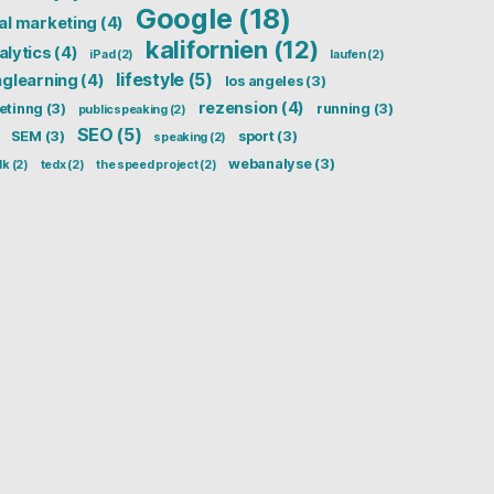
Google
(18)
tal marketing
(4)
kalifornien
(12)
alytics
(4)
iPad
(2)
laufen
(2)
lifestyle
(5)
nglearning
(4)
los angeles
(3)
rezension
(4)
etinng
(3)
running
(3)
publicspeaking
(2)
SEO
(5)
SEM
(3)
sport
(3)
speaking
(2)
webanalyse
(3)
lk
(2)
tedx
(2)
the speed project
(2)