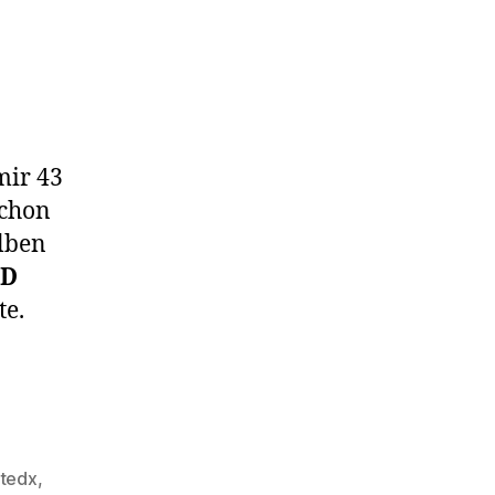
mir 43
schon
lben
ED
te.
tedx
,