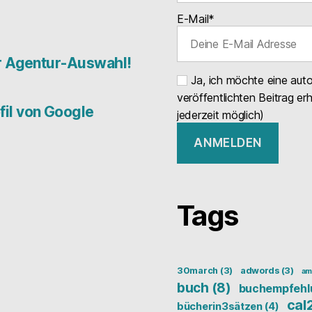
E-Mail*
er Agentur-Auswahl!
Ja, ich möchte eine aut
veröffentlichten Beitrag er
il von Google
jederzeit möglich)
Tags
30march
(3)
adwords
(3)
am
buch
(8)
buchempfehl
cal
bücherin3sätzen
(4)