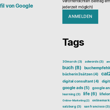
veröffentlichten Beitrag er
il von Google
jederzeit möglich)
Tags
30march
(3)
adwords
(3)
am
buch
(8)
buchempfehl
cal
bücherin3sätzen
(4)
digital consultant
(4)
digi
google ads
(5)
google an
life
(6)
lifelo
learning
(3)
onlinemark
Online-Marketing
(2)
salzburg
(3)
san francisco
(3)