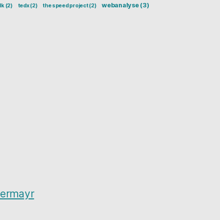
webanalyse
(3)
lk
(2)
tedx
(2)
the speed project
(2)
ßermayr