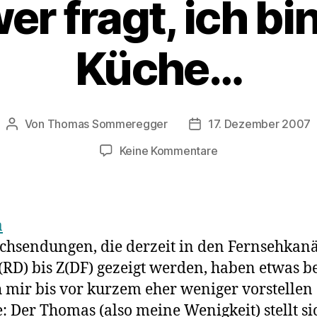
wer fragt, ich bin
Küche…
Von
Thomas Sommeregger
17. Dezember 2007
Beitragsautor
Veröffentlichungsdatu
zu
Keine Kommentare
Falls
wer
fragt,
ich
bin
chsendungen, die derzeit in den Fernsehkan
in
(RD) bis Z(DF) gezeigt werden, haben etwas b
der
Küche…
h mir bis vor kurzem eher weniger vorstellen
: Der Thomas (also meine Wenigkeit) stellt si