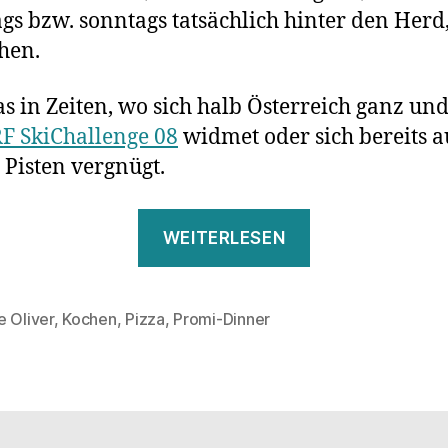
gs bzw. sonntags tatsächlich hinter den Herd
hen.
s in Zeiten, wo sich halb Österreich ganz und
F SkiChallenge 08
widmet oder sich bereits a
 Pisten vergnügt.
„Falls
WEITERLESEN
wer
fragt,
ich
e Oliver
,
Kochen
,
Pizza
,
Promi-Dinner
rter
bin
in
der
Küche…“