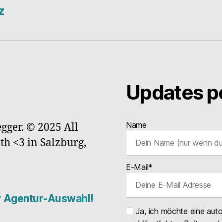
z
Updates pe
Name
gger. © 2025 All
ith <3 in Salzburg,
E-Mail*
er Agentur-Auswahl!
Ja, ich möchte eine aut