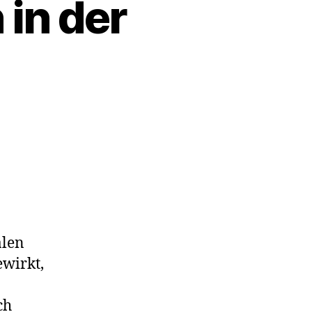
 in der
m
älen
ewirkt,
ch