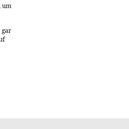
, um
 gar
uf