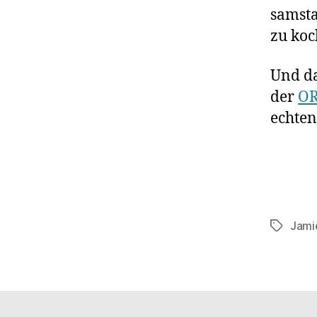
samsta
zu koc
Und da
der
OR
echten
Jami
Schlagwö