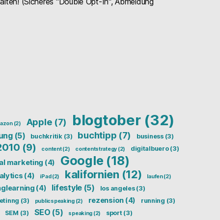
halten! (Sicheres "Double Opt-In", Abmeldung
blogtober
(32)
Apple
(7)
azon
(2)
buchtipp
(7)
ung
(5)
buchkritik
(3)
business
(3)
2010
(9)
digitalbuero
(3)
content
(2)
contentstrategy
(2)
Google
(18)
tal marketing
(4)
kalifornien
(12)
alytics
(4)
iPad
(2)
laufen
(2)
lifestyle
(5)
nglearning
(4)
los angeles
(3)
rezension
(4)
etinng
(3)
running
(3)
publicspeaking
(2)
SEO
(5)
SEM
(3)
sport
(3)
speaking
(2)