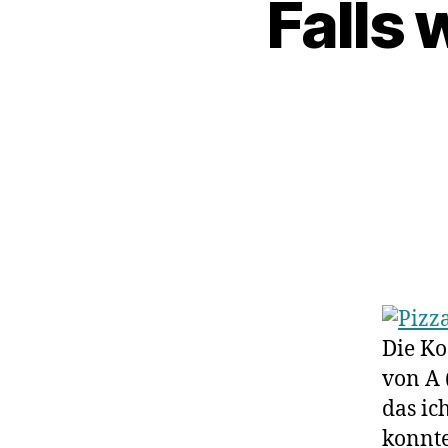
Falls 
Die Ko
von A 
das ic
konnte