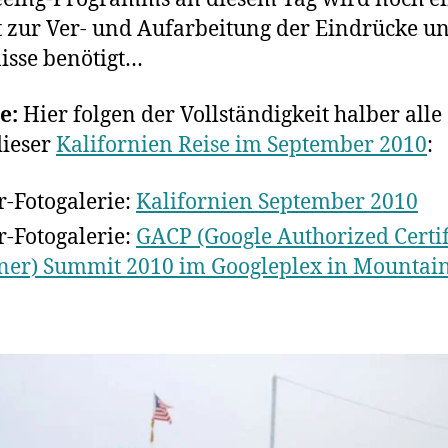
–
t zur Ver- und Aufarbeitung der Eindrücke u
Santa
Barbara
isse benötigt…
e:
Hier folgen der Vollständigkeit halber alle
dieser
Kalifornien Reise im September 2010
:
kr-Fotogalerie:
Kalifornien September 2010
kr-Fotogalerie:
GACP (Google Authorized Certi
ner) Summit 2010 im Googleplex in Mountain