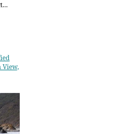
gt…
fied
 View,