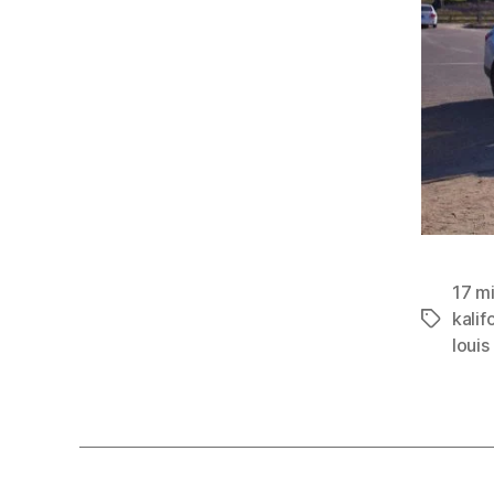
17 mi
kalif
Schlagwö
louis