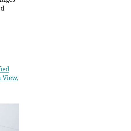
nd
fied
 View,