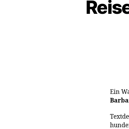
Reis
Ein W
Barba
Textde
hunder