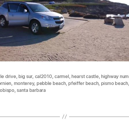
le drive
,
big sur
,
cal2010
,
carmel
,
hearst castle
,
highway num
ornien
,
monterey
,
pebble beach
,
pfeiffer beach
,
pismo beach
rter
 obispo
,
santa barbara