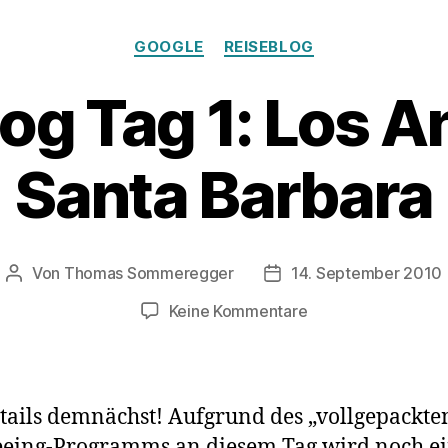
Kategorien
GOOGLE
REISEBLOG
og Tag 1: Los A
Santa Barbara
Von
Thomas Sommeregger
14. September 2010
Beitragsautor
Veröffentlichungsdatu
zu
Keine Kommentare
Reiseblog
Tag
1:
Los
tails demnächst! Aufgrund des „vollgepackte
Angeles
eeing-Programms an diesem Tag wird noch ei