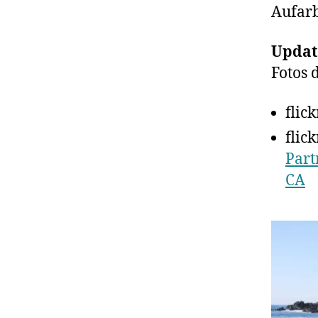
Aufarb
Updat
Fotos 
flic
flic
Part
CA