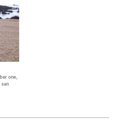
ber one
,
,
san