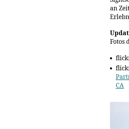
an Zei
Erlebn
Updat
Fotos 
flic
flic
Part
CA