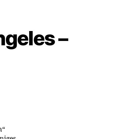
ngeles –
m
n“
niges