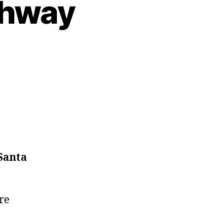
ghway
m
Santa
re