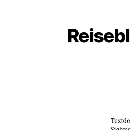
Reisebl
Textde
Sights