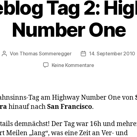
eblog Tag 2: Hi
Number One
Von
Thomas Sommeregger
14. September 2010
Beitragsautor
Veröffentlichungsdatu
zu
Keine Kommentare
Reiseblog
Tag
2:
Highway
ahnsinns-Tag am Highway Number One von
Number
ra
hinauf nach
San Francisco
.
One
tails demnächst! Der Tag war 16h und mehre
t Meilen „lang“, was eine Zeit an Ver- und