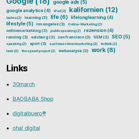
Google
(18)
google ads
(5)
kalifornien
(12)
google analytics
(4)
iPad
(2)
life
(6)
lifelonglearning
(4)
learning
(3)
laufen
(2)
lifestyle
(5)
los angeles
(3)
Online-Marketing
(2)
rezension
(4)
onlinemarketinng
(3)
publicspeaking
(2)
SEO
(5)
running
(3)
salzburg
(3)
san francisco
(3)
SEM
(3)
sport
(3)
speaking
(2)
suchmaschinenmarketing
(2)
tedtalk
(2)
work
(8)
webanalyse
(3)
tedx
(2)
the speed project
(2)
Links
30march
BAOBABA Shop
digitalbuero®
oha! digital