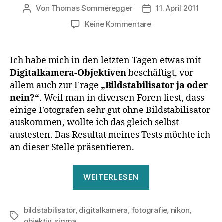
Von
Thomas Sommeregger
11. April 2011
Beitragsautor
Veröffentlichungsda
zu
Keine Kommentare
Objektiv
mit
Bildstabilisator
Ich habe mich in den letzten Tagen etwas mit
kaufen
Digitalkamera-Objektiven
beschäftigt, vor
oder
allem auch zur Frage
„Bildstabilisator ja oder
ohne?
nein?“
. Weil man in diversen Foren liest, dass
Meine
einige Fotografen sehr gut ohne Bildstabilisator
Antwort:
auskommen, wollte ich das gleich selbst
Mit!
austesten. Das Resultat meines Tests möchte ich
an dieser Stelle präsentieren.
„Objektiv
WEITERLESEN
mit
Bildstabilisator
bildstabilisator
,
digitalkamera
,
fotografie
kaufen
,
nikon
,
Schlagwörter
objektiv
,
sigma