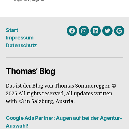
oder
ohne?
Meine
Antwort:
Start
Mit!“
Facebook
Instagram
Linkedin
Twitter
Goo
Impressum
My
Datenschutz
Busi
Thomas‘ Blog
Das ist der Blog von Thomas Sommeregger. ©
2025 All rights reserved, all updates written
with <3 in Salzburg, Austria.
Google Ads Partner: Augen auf bei der Agentur-
Auswahl!