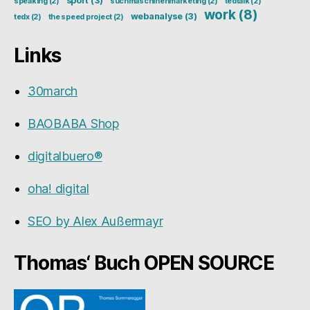
sport
(3)
speaking
(2)
suchmaschinenmarketing
(2)
tedtalk
(2)
work
(8)
webanalyse
(3)
tedx
(2)
the speed project
(2)
Links
30march
BAOBABA Shop
digitalbuero®
oha! digital
SEO by Alex Außermayr
Thomas‘ Buch OPEN SOURCE