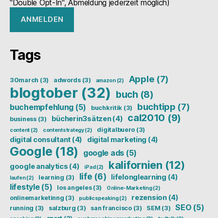
"Double Opt-In", Abmeldung jederzeit möglich)
Tags
Apple
(7)
30march
(3)
adwords
(3)
amazon
(2)
blogtober
(32)
buch
(8)
buchtipp
(7)
buchempfehlung
(5)
buchkritik
(3)
cal2010
(9)
bücherin3sätzen
(4)
business
(3)
digitalbuero
(3)
content
(2)
contentstrategy
(2)
digital consultant
(4)
digital marketing
(4)
Google
(18)
google ads
(5)
kalifornien
(12)
google analytics
(4)
iPad
(2)
life
(6)
lifelonglearning
(4)
learning
(3)
laufen
(2)
lifestyle
(5)
los angeles
(3)
Online-Marketing
(2)
rezension
(4)
onlinemarketinng
(3)
publicspeaking
(2)
SEO
(5)
running
(3)
salzburg
(3)
san francisco
(3)
SEM
(3)