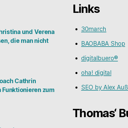
Links
30march
hristina und Verena
en, die man nicht
BAOBABA Shop
digitalbuero®
oha! digital
oach Cathrin
SEO by Alex Au
 Funktionieren zum
Thomas‘ 