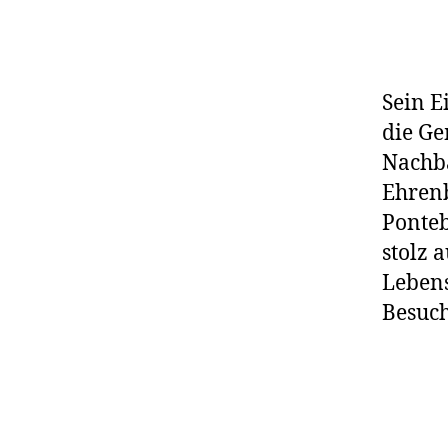
Sein E
die Ge
Nachba
Ehrenb
Ponteb
stolz 
Lebens
Besuch