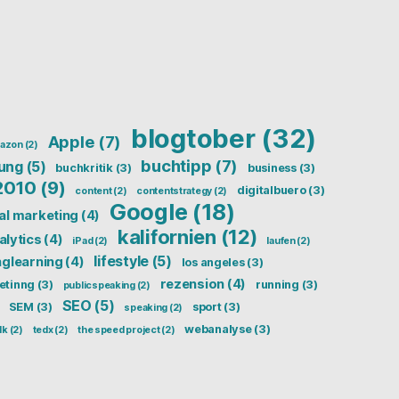
blogtober
(32)
Apple
(7)
azon
(2)
buchtipp
(7)
ung
(5)
buchkritik
(3)
business
(3)
2010
(9)
digitalbuero
(3)
content
(2)
contentstrategy
(2)
Google
(18)
tal marketing
(4)
kalifornien
(12)
alytics
(4)
iPad
(2)
laufen
(2)
lifestyle
(5)
nglearning
(4)
los angeles
(3)
rezension
(4)
etinng
(3)
running
(3)
publicspeaking
(2)
SEO
(5)
SEM
(3)
sport
(3)
speaking
(2)
webanalyse
(3)
lk
(2)
tedx
(2)
the speed project
(2)