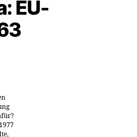
: EU-
963
m
en
rung
afür?
 1977
te,