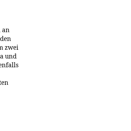
m an
nden
m zwei
na und
enfalls
ten