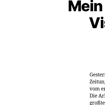
Mein
Vi
Gester
Zeitun
vom er
Die Ar
großte