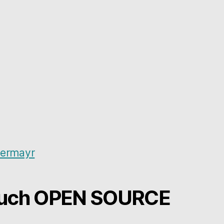
ßermayr
Buch OPEN SOURCE
×
Kennst du mein