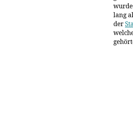
wurde 
lang a
der
St
welche
gehört