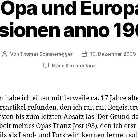
 Opa und Europa
sionen anno 1
Von
Thomas Sommeregger
10. Dezember 2009
Beitragsautor
Veröffentlichungsdatu
zu
Keine Kommentare
Mein
Opa
und
Europa:
n habe ich einen mittlerweile ca. 17 Jahre alt
EU-
gsartikel gefunden, den ich mit mit Begeiste
Visionen
sten bis zum letzten Absatz las. Der Grund d
anno
1963
beit meines Opas Franz Jost (93), den ich erst
ils als Land- und Forstwirt kennen lernen soll