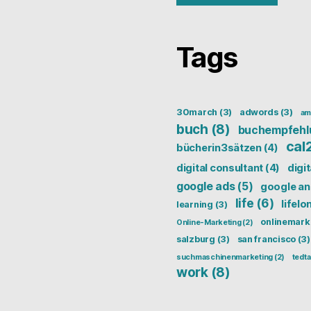
Tags
30march
(3)
adwords
(3)
am
buch
(8)
buchempfehl
cal
bücherin3sätzen
(4)
digital consultant
(4)
digi
google ads
(5)
google an
life
(6)
lifelo
learning
(3)
onlinemark
Online-Marketing
(2)
salzburg
(3)
san francisco
(3)
suchmaschinenmarketing
(2)
tedta
work
(8)