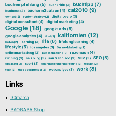
buchtipp
(7)
buchempfehlung
(5)
buchkritik
(3)
cal2010
(9)
bücherin3sätzen
(4)
business
(3)
digitalbuero
(3)
content
(2)
contentstrategy
(2)
digital consultant
(4)
digital marketing
(4)
Google
(18)
google ads
(5)
kalifornien
(12)
google analytics
(4)
iPad
(2)
life
(6)
lifelonglearning
(4)
learning
(3)
laufen
(2)
lifestyle
(5)
los angeles
(3)
Online-Marketing
(2)
rezension
(4)
onlinemarketinng
(3)
publicspeaking
(2)
SEO
(5)
running
(3)
salzburg
(3)
san francisco
(3)
SEM
(3)
sport
(3)
speaking
(2)
suchmaschinenmarketing
(2)
tedtalk
(2)
work
(8)
webanalyse
(3)
tedx
(2)
the speed project
(2)
Links
30march
BAOBABA Shop