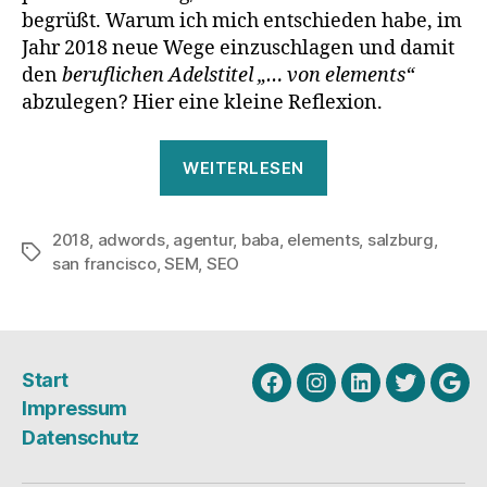
begrüßt. Warum ich mich entschieden habe, im
Jahr 2018 neue Wege einzuschlagen und damit
den
beruflichen Adelstitel „… von elements“
abzulegen? Hier eine kleine Reflexion.
„10
WEITERLESEN
Jahre
elements:
2018
,
adwords
,
agentur
,
baba
,
elements
Sag
,
salzburg
,
Schlagwörter
san francisco
,
SEM
,
SEO
leise
Baba“
Start
Facebook
Instagram
Linkedin
Twitter
Goo
Impressum
My
Datenschutz
Busi