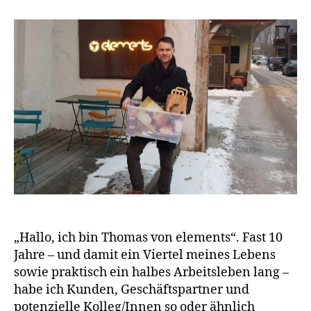
Jahre
elements:
Sag
leise
Baba
„Hallo, ich bin Thomas von elements“. Fast 10
Jahre – und damit ein Viertel meines Lebens
sowie praktisch ein halbes Arbeitsleben lang –
habe ich Kunden, Geschäftspartner und
potenzielle Kolleg/Innen so oder ähnlich