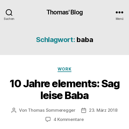
Thomas' Blog
Suchen
Menü
Schlagwort:
baba
Kategorien
WORK
10 Jahre elements: Sag
leise Baba
Von
Thomas Sommeregger
23. März 2018
Beitragsautor
Veröffentlichungsdat
zu
4 Kommentare
10